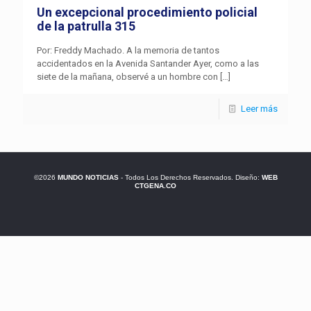
Un excepcional procedimiento policial
de la patrulla 315
Por: Freddy Machado. A la memoria de tantos
accidentados en la Avenida Santander Ayer, como a las
siete de la mañana, observé a un hombre con
[…]
Leer más
©2026
MUNDO NOTICIAS
- Todos Los Derechos Reservados. Diseño:
WEB
CTGENA.CO