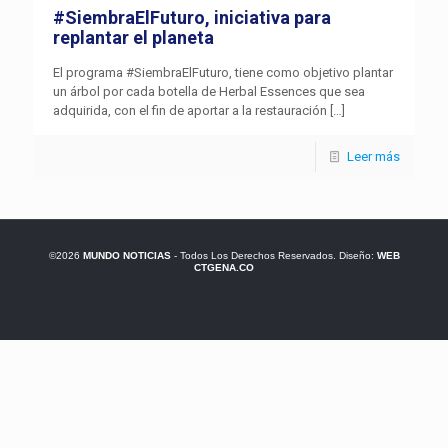
#SiembraElFuturo, iniciativa para
replantar el planeta
El programa #SiembraElFuturo, tiene como objetivo plantar
un árbol por cada botella de Herbal Essences que sea
adquirida, con el fin de aportar a la restauración
[…]
Leer más
©2026
MUNDO NOTICIAS
- Todos Los Derechos Reservados. Diseño:
WEB
CTGENA.CO