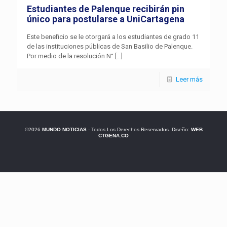
Estudiantes de Palenque recibirán pin
único para postularse a UniCartagena
Este beneficio se le otorgará a los estudiantes de grado 11
de las instituciones públicas de San Basilio de Palenque.
Por medio de la resolución N°
[…]
Leer más
©2026
MUNDO NOTICIAS
- Todos Los Derechos Reservados. Diseño:
WEB
CTGENA.CO