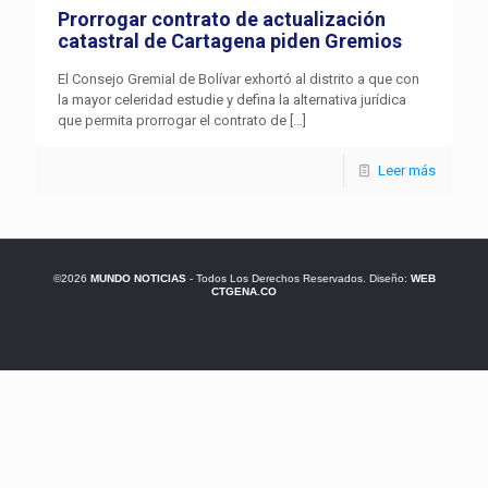
Prorrogar contrato de actualización
catastral de Cartagena piden Gremios
El Consejo Gremial de Bolívar exhortó al distrito a que con
la mayor celeridad estudie y defina la alternativa jurídica
que permita prorrogar el contrato de
[…]
Leer más
©2026
MUNDO NOTICIAS
- Todos Los Derechos Reservados. Diseño:
WEB
CTGENA.CO