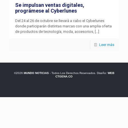
Se impulsan ventas digitales,
prográmese al Cyberlunes
Del 24 al 26 de octubre se llevará a cabo el Cyberlunes
donde participarán distintas marcas con una amplia oferta
de productos de tecnología, moda, accesorios,
[…]
Leer más
©2026
MUNDO NOTICIAS
- Todos Los Derechos Reservados. Diseño:
WEB
CTGENA.CO