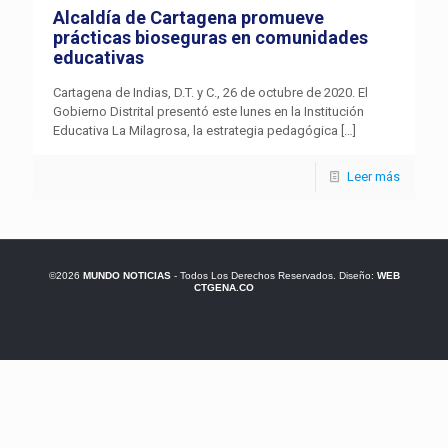
Alcaldía de Cartagena promueve
prácticas bioseguras en comunidades
educativas
Cartagena de Indias, D.T. y C., 26 de octubre de 2020. El
Gobierno Distrital presentó este lunes en la Institución
Educativa La Milagrosa, la estrategia pedagógica
[…]
Leer más
©2026
MUNDO NOTICIAS
- Todos Los Derechos Reservados. Diseño:
WEB
CTGENA.CO