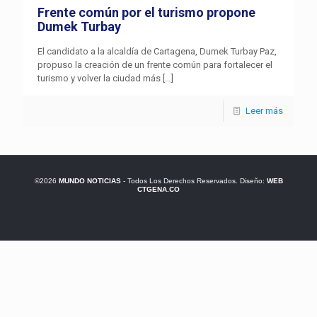
Frente común por el turismo propone
Dumek Turbay
El candidato a la alcaldía de Cartagena, Dumek Turbay Paz,
propuso la creación de un frente común para fortalecer el
turismo y volver la ciudad más
[…]
Leer más
©2026
MUNDO NOTICIAS
- Todos Los Derechos Reservados. Diseño:
WEB
CTGENA.CO