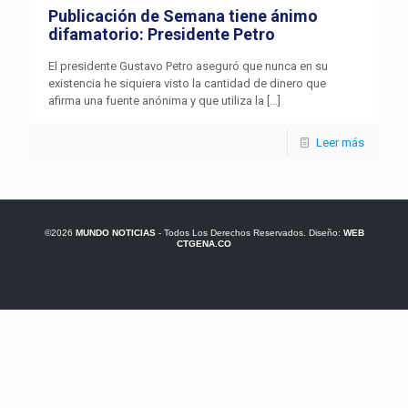
Publicación de Semana tiene ánimo
difamatorio: Presidente Petro
El presidente Gustavo Petro aseguró que nunca en su
existencia he siquiera visto la cantidad de dinero que
afirma una fuente anónima y que utiliza la
[…]
Leer más
©2026
MUNDO NOTICIAS
- Todos Los Derechos Reservados. Diseño:
WEB
CTGENA.CO