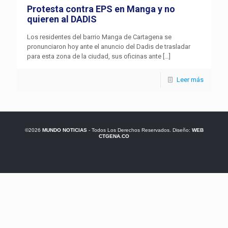
Protesta contra EPS en Manga y no
quieren al DADIS
Los residentes del barrio Manga de Cartagena se
pronunciaron hoy ante el anuncio del Dadis de trasladar
para esta zona de la ciudad, sus oficinas ante
[…]
Leer más
©2026
MUNDO NOTICIAS
- Todos Los Derechos Reservados. Diseño:
WEB
CTGENA.CO