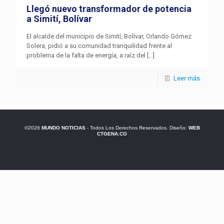
Llegó nuevo transformador de potencia
a Simití, Bolívar
El alcalde del municipio de Simití, Bolívar, Orlando Gómez
Solera, pidió a su comunidad tranquilidad frente al
problema de la falta de energía, a raíz del
[…]
Leer más
©2026
MUNDO NOTICIAS
- Todos Los Derechos Reservados. Diseño:
WEB
CTGENA.CO