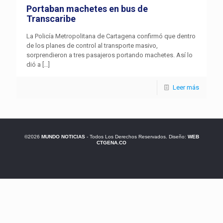
Portaban machetes en bus de
Transcaribe
La Policía Metropolitana de Cartagena confirmó que dentro
de los planes de control al transporte masivo,
sorprendieron a tres pasajeros portando machetes. Así lo
dió a
[…]
Leer más
©2026
MUNDO NOTICIAS
- Todos Los Derechos Reservados. Diseño:
WEB
CTGENA.CO