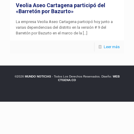
Veolia Aseo Cartagena participó del
«Barretón por Bazurto»
La empresa Veolia Aseo Cartagena participó hoy junto a
varias dependencias del distrito en la versión # 9 del
Barretón por Bazurto en el marco de la
[…]
Leer más
©2026
MUNDO NOTICIAS
- Todos Los Derechos Reservados. Diseño:
WEB
CTGENA.CO