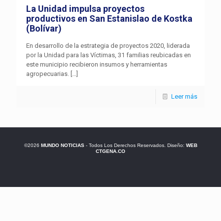
La Unidad impulsa proyectos
productivos en San Estanislao de Kostka
(Bolívar)
En desarrollo de la estrategia de proyectos 2020, liderada
por la Unidad para las Víctimas, 31 familias reubicadas en
este municipio recibieron insumos y herramientas
agropecuarias.
[…]
Leer más
©2026
MUNDO NOTICIAS
- Todos Los Derechos Reservados. Diseño:
WEB
CTGENA.CO