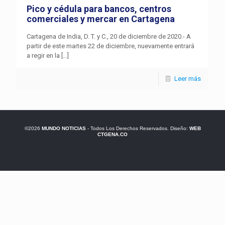
Pico y cédula para bancos, centros
comerciales y mercar en Cartagena
Cartagena de India, D. T. y C., 20 de diciembre de 2020.- A
partir de este martes 22 de diciembre, nuevamente entrará
a regir en la
[…]
Leer más
©2026
MUNDO NOTICIAS
- Todos Los Derechos Reservados. Diseño:
WEB
CTGENA.CO