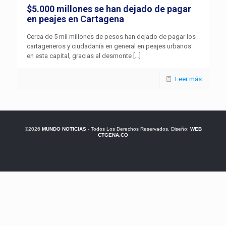
$5.000 millones se han dejado de pagar
en peajes en Cartagena
Cerca de 5 mil millones de pesos han dejado de pagar los
cartageneros y ciudadanía en general en peajes urbanos
en esta capital, gracias al desmonte
[…]
Leer más
©2026
MUNDO NOTICIAS
- Todos Los Derechos Reservados. Diseño:
WEB
CTGENA.CO